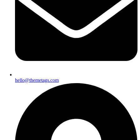
hello@themetags.com