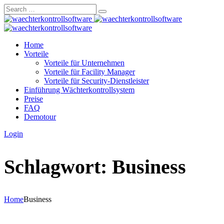
Skip
to
content
Home
Vorteile
Vorteile für Unternehmen
Vorteile für Facility Manager
Vorteile für Security-Dienstleister
Einführung Wächterkontrollsystem
Preise
FAQ
Demotour
Login
Schlagwort:
Business
Home
Business